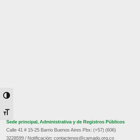
Alternar alto contraste
Alternar tamaño de letra
Sede principal, Administrativa y de
Registros Públicos
Calle 41 # 15-25 Barrio Buenos Aires
Pbx: (+57) (606)
3228599 /
Notificación:
contactenos@camado.org.co