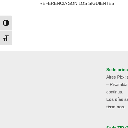
REFERENCIA SON LOS SIGUIENTES
Alternar alto contraste
Alternar tamaño de letra
Sede princ
Aires
Pbx: 
– Risaralda
continua.
Los días s
términos.
Sede TIP (