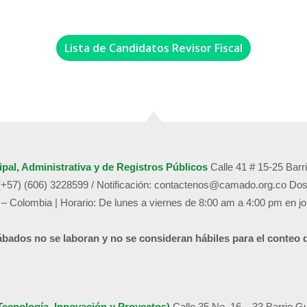
Lista de Candidatos Revisor Fiscal
de
ipal, Administrativa y de
Registros Públicos
Calle 41 # 15-25 Bar
Dosquebradas
(+57) (606) 3228599 /
Notificación:
contactenos@camado.org.co
Dos
 – Colombia | Horario: De lunes a viernes de 8:00 am a 4:00 pm en j
ábados no se laboran y no se consideran hábiles para el conteo 
Tecnología, Innovación y Proyectos)
Calle 35 No. 16 – 33 Barrio G