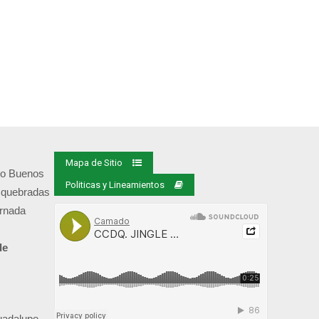
Mapa de Sitio
rio Buenos
Politicas y Lineamientos
quebradas
ornada
de
uadalupe