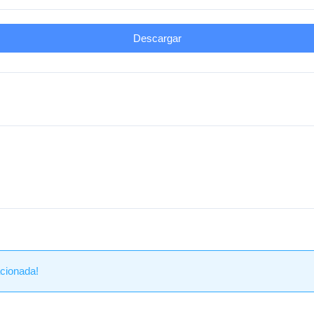
Descargar
de
Dosquebradas
cionada!