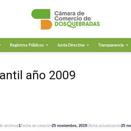
Registros Públicos
Junta Directiva
Transparencia
Cámara
ntil año 2009
de
e archivos
1
Fecha de creación
25 noviembre, 2019
Última actualización
25 no
Comercio