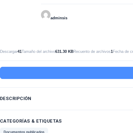
adminsis
Descargar
41
Tamaño del archivo
631.30 KB
Recuento de archivos
1
Fecha de c
DESCRIPCIÓN
CATEGORÍAS & ETIQUETAS
Documentos publicados