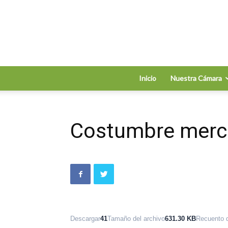
Inicio
Nuestra Cámara
Costumbre merca
Descargar
41
Tamaño del archivo
631.30 KB
Recuento d