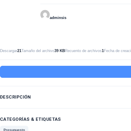
adminsis
Descargar
21
Tamaño del archivo
39 KB
Recuento de archivos
1
Fecha de creac
DESCRIPCIÓN
CATEGORÍAS & ETIQUETAS
Presupuesto