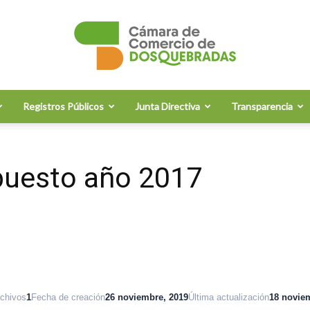
Registros Públicos
Junta Directiva
Transparencia
Cámara
puesto año 2017
de
rchivos
1
Fecha de creación
26 noviembre, 2019
Última actualización
18 novie
Comercio