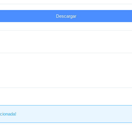
Descargar
de
Dosquebradas
cionada!