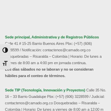
Sede principal, Administrativa y de
Registros Públicos
Calle 41 # 15-25 Barrio Buenos Aires
Pbx: (+57) (606)
3228599 /
Notificación:
contactenos@camado.org.co
Alternar alto contraste
Dosquebradas – Risaralda – Colombia | Horario: De lunes a
viernes de 8:00 am a 4:00 pm en jornada continua.
Alternar tamaño de letra
Los días sábados no se laboran y no se consideran
hábiles para el conteo de términos.
Sede TIP (Tecnología, Innovación y Proyectos)
Calle 35 No.
16 – 33 Barrio Guadalupe
Pbx: (+57) (606) 3228599 / Judicial:
contactenos@camado.org.co
Dosquebradas – Risaralda –
Colombia | Horario: De lunes a viernes de 8:00 am a 12:00 m