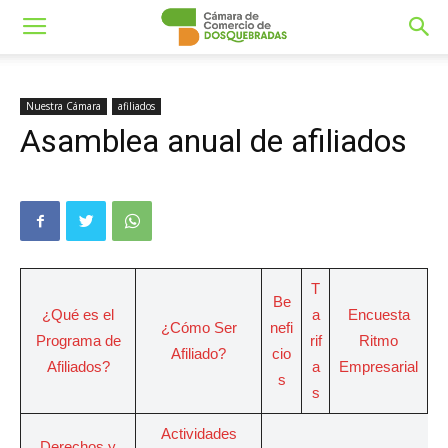
Nuestra Cámara
afiliados
Asamblea anual de afiliados
T
Be
¿Qué es el
a
Encuesta
¿Cómo Ser
nefi
Programa de
rif
Ritmo
Afiliado?
cio
Afiliados?
a
Empresarial
s
s
Actividades
Derechos y