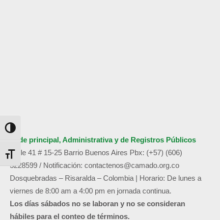
Alternar alto contraste
Sede principal, Administrativa y de
Registros Públicos
Calle 41 # 15-25 Barrio Buenos Aires
Pbx: (+57) (606)
Alternar tamaño de letra
3228599 /
Notificación:
contactenos@camado.org.co
Dosquebradas – Risaralda – Colombia | Horario: De lunes a
viernes de 8:00 am a 4:00 pm en jornada continua.
Los días sábados no se laboran y no se consideran
hábiles para el conteo de términos.