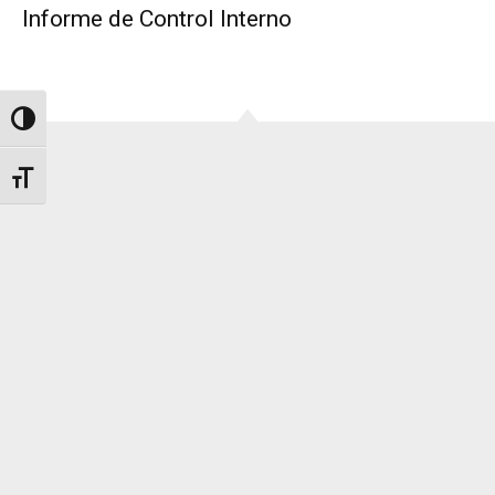
Informe de Control Interno
Alternar alto contraste
Alternar tamaño de letra