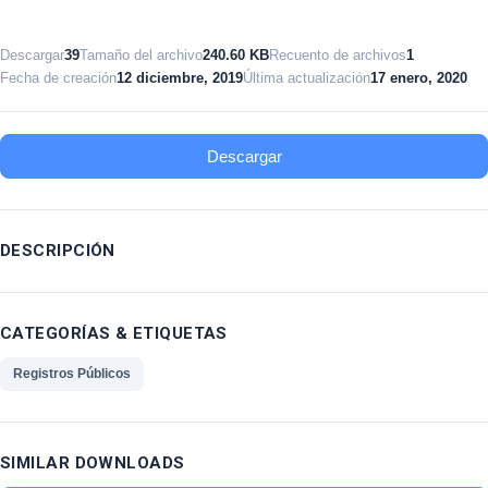
Descargar
39
Tamaño del archivo
240.60 KB
Recuento de archivos
1
Fecha de creación
12 diciembre, 2019
Última actualización
17 enero, 2020
Descargar
DESCRIPCIÓN
CATEGORÍAS & ETIQUETAS
Registros Públicos
SIMILAR DOWNLOADS